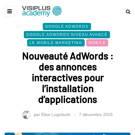
GOOGLE ADWORDS
GOOGLE ADWORDS NIVEAU AVANCÉ
LE MOBILE MARKETING
MOBILE
Nouveauté AdWords :
des annonces
interactives pour
l’installation
d’applications
par
Elise Luginbuhl
7 décembre 2015