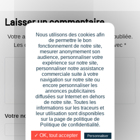
Laisser un commentaire
Nous utilisons des cookies afin
Votre adresse de messagerie ne sera pas publiée.
de permettre le bon
Les champs obligatoires sont indiqués avec
*
fonctionnement de notre site,
mesurer anonymement son
audience, personnaliser votre
expérience sur notre site,
personnaliser notre assistance
commerciale suite à votre
navigation sur notre site ou
encore personnaliser les
annonces publicitaires
diffusées sur Internet en dehors
de notre site. Toutes les
informations sur les traceurs et
leur utilisation sont disponibles
Votre nom
*
sur la page de politique de
Politique de confidentialité.
✓ OK, tout accepter
Personnaliser