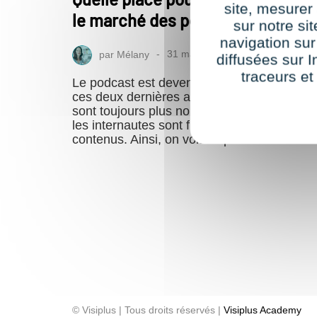
site, mesure
le marché des podcasts ?
sur notre si
navigation sur
par
Mélany
31 mars 2020
diffusées sur I
traceurs et
Le podcast est devenu une vraie tendance
ces deux dernières années. Les marques
sont toujours plus nombreuses à l’adopter e
les internautes sont friands de ce type de
contenus. Ainsi, on voit de plus en…
© Visiplus | Tous droits réservés |
Visiplus Academy