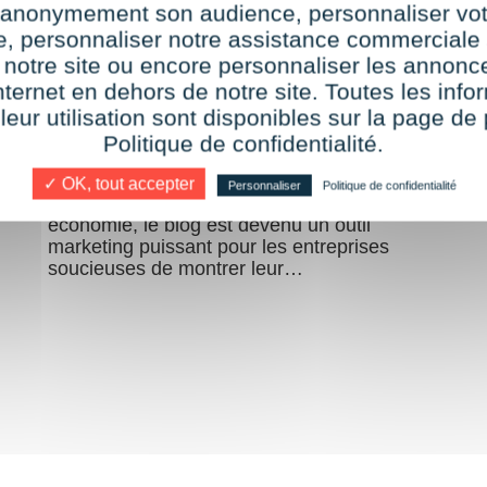
r anonymement son audience, personnaliser vot
monétisation d'un blog
te, personnaliser notre assistance commerciale 
d'entreprise
 notre site ou encore personnaliser les annonce
nternet en dehors de notre site. Toutes les info
 leur utilisation sont disponibles sur la page de 
par
Camille Mesureur
2 mai 2019
Politique de confidentialité.
Bloguer n’est pas seulement une activité
t
réservée aux particuliers et aux passionnés.
✓ OK, tout accepter
Personnaliser
Politique de confidentialité
Depuis que le digital a révolutionné notre
économie, le blog est devenu un outil
marketing puissant pour les entreprises
soucieuses de montrer leur…