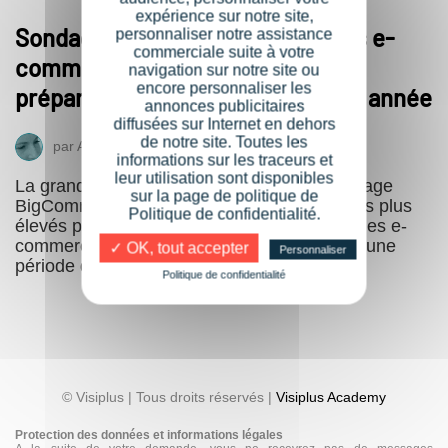
expérience sur notre site,
Sondage BigCommerce : 37% des e-
personnaliser notre assistance
commerciale suite à votre
commerçants ont commencé les
navigation sur notre site ou
encore personnaliser les
préparatifs de Noël plus tôt cette année
annonces publicitaires
diffusées sur Internet en dehors
de notre site. Toutes les
par
Angélique Dertip
20 octobre 2017
informations sur les traceurs et
leur utilisation sont disponibles
La grande majorité des répondants au sondage
sur la page de politique de
BigCommerce s’attendent à voir des revenus plus
Politique de confidentialité.
élevés pour la saison des fêtes en 2017. Si les e-
commerçants, doivent se préparer à vivre à une
✓ OK, tout accepter
Personnaliser
période de fêtes…
Politique de confidentialité
© Visiplus | Tous droits réservés |
Visiplus Academy
Protection des données et informations légales