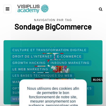
NAVIGATION PAR TAG
Sondage BigCommerce
CULTURE ET TRANSFORMATION DIGITALE
DROIT DE L'INTERNET
E-COMMERCE
GROWTH HACKING
INBOUND MARKETING
LE WEB MARKETING
LES BASES TECHNIQUES DU WEB
MARKETING AUTOMATION
Nous utilisons des cookies afin
OPTIMISER SA VEILLE ET SES RECHERCHES
de permettre le bon
SUR LE WEB
fonctionnement de notre site,
WEB ET E-BUSINESS
mesurer anonymement son
audience, personnaliser votre