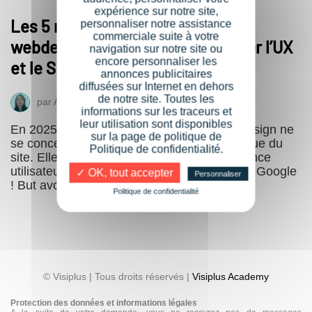
expérience sur notre site,
Les 5 meilleures pratiques du
personnaliser notre assistance
commerciale suite à votre
webdesign en 2025 pour améliorer l’UX
navigation sur notre site ou
encore personnaliser les
et le SEO de votre site
annonces publicitaires
diffusées sur Internet en dehors
de notre site. Toutes les
par
Audrey
24 juin 2025
informations sur les traceurs et
leur utilisation sont disponibles
En 2025, les meilleures pratiques du webdesign ne
sur la page de politique de
se concentrent pas seulement sur l’esthétique du
Politique de confidentialité.
site. Elles visent plutôt à améliorer l’expérience
utilisateur (UX) et à renforcer la visibilité sur Google
✓ OK, tout accepter
Personnaliser
! But avoué :…
Politique de confidentialité
© Visiplus | Tous droits réservés |
Visiplus Academy
Protection des données et informations légales