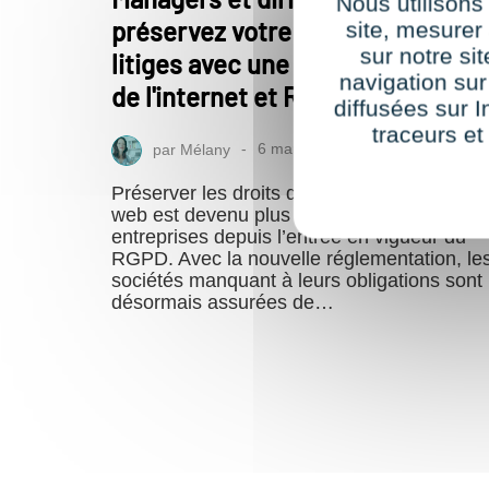
Nous utilisons
préservez votre entreprise des
site, mesure
sur notre si
litiges avec une formation en dro
navigation sur
de l'internet et RGPD
diffusées sur I
traceurs et
par
Mélany
6 mars 2020
Préserver les droits des utilisateurs sur le
web est devenu plus complexe pour les
entreprises depuis l’entrée en vigueur du
RGPD. Avec la nouvelle réglementation, le
sociétés manquant à leurs obligations sont
désormais assurées de…