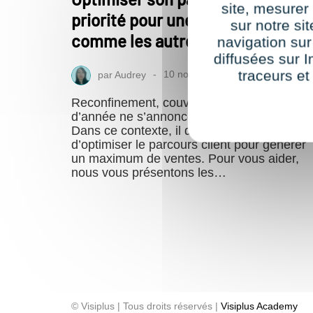
site, mesure
priorité pour une fin d'année pas
sur notre si
comme les autres
navigation sur
diffusées sur I
traceurs et
par
Audrey
10 novembre 2020
Reconfinement, couvre-feu… Cette fin
d’année ne s’annonce pas de tout repos !
Dans ce contexte, il devient impératif
d’optimiser le parcours client pour générer
un maximum de ventes. Pour vous aider,
nous vous présentons les…
© Visiplus | Tous droits réservés |
Visiplus Academy