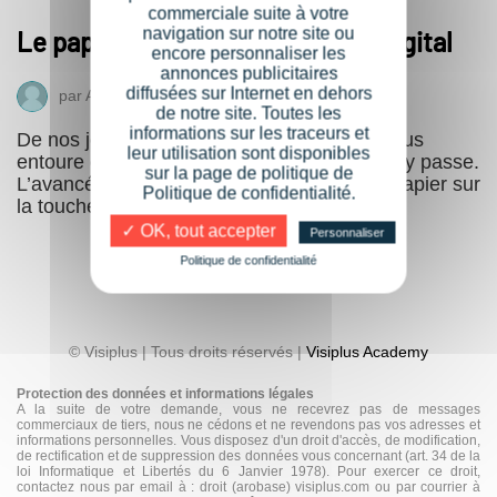
commerciale suite à votre
navigation sur notre site ou
Le papier est-il mort ? Print VS Digital
encore personnaliser les
annonces publicitaires
diffusées sur Internet en dehors
par
Articles invités
8 février 2019
de notre site. Toutes les
informations sur les traceurs et
De nos jours, la majeure partie de ce qui nous
leur utilisation sont disponibles
entoure est numérisé, livres, CD, DVD, tout y passe.
sur la page de politique de
L’avancée considérable du digital met-il le papier sur
Politique de confidentialité.
la touche ? C’est ce que les faits peuvent…
✓ OK, tout accepter
Personnaliser
Politique de confidentialité
© Visiplus | Tous droits réservés |
Visiplus Academy
Protection des données et informations légales
A la suite de votre demande, vous ne recevrez pas de messages
commerciaux de tiers, nous ne cédons et ne revendons pas vos adresses et
informations personnelles. Vous disposez d'un droit d'accès, de modification,
de rectification et de suppression des données vous concernant (art. 34 de la
loi Informatique et Libertés du 6 Janvier 1978). Pour exercer ce droit,
contactez nous par email à : droit (arobase) visiplus.com ou par courrier à