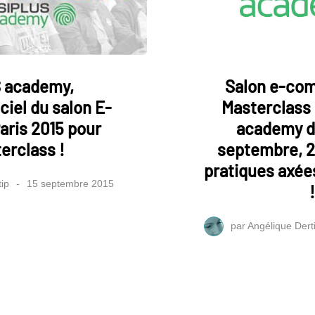
 academy,
Salon e-com
ciel du salon E-
Masterclass
ris 2015 pour
academy d
erclass !
septembre, 2
pratiques axé
ip
15 septembre 2015
!
par
Angélique Dert