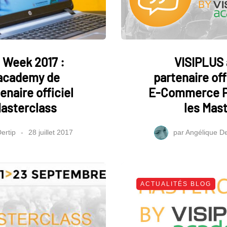
l Week 2017 :
VISIPLUS
academy de
partenaire off
naire officiel
E-Commerce Pa
Masterclass
les Mas
ertip
28 juillet 2017
par
Angélique De
ACTUALITÉS BLOG