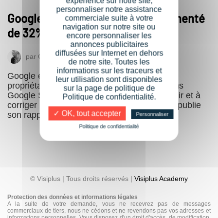
expérience sur notre site,
personnaliser notre assistance
Google : le piratage de site a augmenté
commerciale suite à votre
navigation sur notre site ou
de 32% en 2016
encore personnaliser les
annonces publicitaires
diffusées sur Internet en dehors
par
Coralie Michard
22 mars 2017
de notre site. Toutes les
informations sur les traceurs et
Google encourage les webmasters et les
leur utilisation sont disponibles
propriétaires de site à vérifier leurs sites dans
sur la page de politique de
Google Search Console pour aider à prévenir et à
Politique de confidentialité.
corriger les piratages de sites Web. Google publie
✓ OK, tout accepter
son rapport « State of…
Personnaliser
Politique de confidentialité
© Visiplus | Tous droits réservés |
Visiplus Academy
Protection des données et informations légales
A la suite de votre demande, vous ne recevrez pas de messages
commerciaux de tiers, nous ne cédons et ne revendons pas vos adresses et
informations personnelles. Vous disposez d'un droit d'accès, de modification,