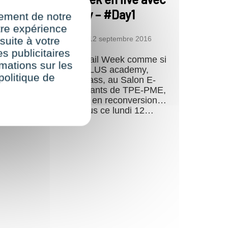
ISIPLUS academy – #Day1
nement de notre
re expérience
par
Coralie Michard
12 septembre 2016
suite à votre
s publicitaires
ivez le salon Paris Retail Week comme si
rmations sur les
ous y étiez avec VISIPLUS academy,
politique de
artenaire des masterclass, au Salon E-
ommerce 2016 ! Dirigeants de TPE-PME,
tartups, professionnels en reconversion…
ous sont au rendez-vous ce lundi 12…