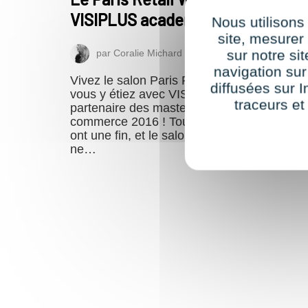
VISIPLUS academy – #Day3
Nous utilisons
site, mesure
par
Coralie Michard
14 septembre 2016
sur notre si
navigation sur
Vivez le salon Paris Retail Week comme si
diffusées sur I
vous y étiez avec VISIPLUS academy,
traceurs et
partenaire des masterclass, au Salon E-
commerce 2016 ! Toutes les bonnes chose
ont une fin, et le salon Paris Retail Week
ne…