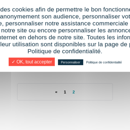
VISIPLUS academy – #Day2
V
 des cookies afin de permettre le bon fonction
r anonymement son audience, personnaliser vot
par
Coralie Michard
13 septembre 2016
te, personnaliser notre assistance commerciale 
 notre site ou encore personnaliser les annonce
Vivez le salon Paris Retail Week comme si
V
nternet en dehors de notre site. Toutes les info
vous y étiez avec VISIPLUS academy,
v
 leur utilisation sont disponibles sur la page de 
partenaire des masterclass, au Salon E-
p
Politique de confidentialité.
s
commerce 2016 ! Vous avez aimé parcourir
c
le salon Paris Retail Week dès son ouverture
s
✓ OK, tout accepter
en notre…
T
Personnaliser
Politique de confidentialité
«
1
2