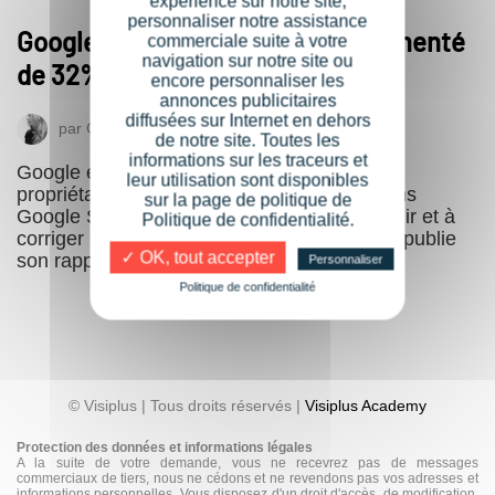
expérience sur notre site,
personnaliser notre assistance
Google : le piratage de site a augmenté
commerciale suite à votre
navigation sur notre site ou
de 32% en 2016
encore personnaliser les
annonces publicitaires
diffusées sur Internet en dehors
par
Coralie Michard
22 mars 2017
de notre site. Toutes les
informations sur les traceurs et
Google encourage les webmasters et les
leur utilisation sont disponibles
propriétaires de site à vérifier leurs sites dans
sur la page de politique de
Google Search Console pour aider à prévenir et à
Politique de confidentialité.
corriger les piratages de sites Web. Google publie
✓ OK, tout accepter
son rapport « State of…
Personnaliser
Politique de confidentialité
© Visiplus | Tous droits réservés |
Visiplus Academy
Protection des données et informations légales
A la suite de votre demande, vous ne recevrez pas de messages
commerciaux de tiers, nous ne cédons et ne revendons pas vos adresses et
informations personnelles. Vous disposez d'un droit d'accès, de modification,