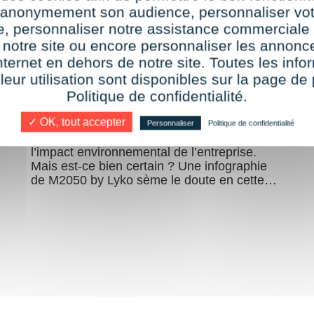
r anonymement son audience, personnaliser vot
de l'entreprise avec le travail
te, personnaliser notre assistance commerciale 
hybride : vraie ou fausse bonne
 notre site ou encore personnaliser les annonce
idée ?
nternet en dehors de notre site. Toutes les info
 leur utilisation sont disponibles sur la page de 
Politique de confidentialité.
par
Audrey
14 décembre 2023
✓ OK, tout accepter
Tout le monde le dit : entre autres bienfaits,
Personnaliser
Politique de confidentialité
le travail hybride permettrait de réduire
l’impact environnemental de l’entreprise.
Mais est-ce bien certain ? Une infographie
de M2050 by Lyko sème le doute en cette…