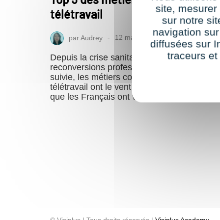
site, mesure
télétravail
sur notre si
navigation sur
par
Audrey
12 mars 2024
diffusées sur I
traceurs et
Depuis la crise sanitaire, et la vague de
reconversions professionnelles qui s’en est
suivie, les métiers compatibles avec le
télétravail ont le vent en poupe ! Il faut dire
que les Français ont vraiment envie…
© Visiplus | Tous droits réservés |
Visiplus Academy