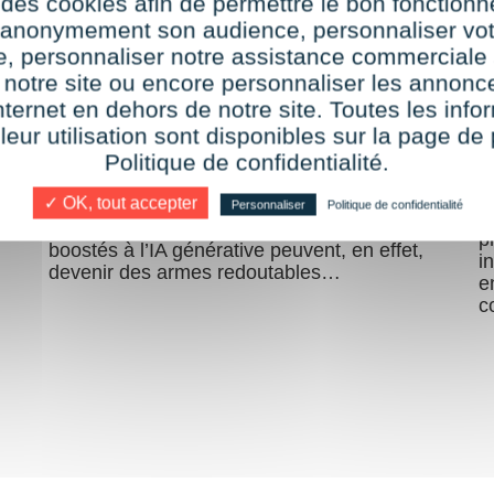
 des cookies afin de permettre le bon fonction
deepfakes menacent les
p
r anonymement son audience, personnaliser vot
te, personnaliser notre assistance commerciale 
entreprises françaises
s
 notre site ou encore personnaliser les annonce
?
nternet en dehors de notre site. Toutes les info
par
Audrey
15 juillet 2025
 leur utilisation sont disponibles sur la page de 
Politique de confidentialité.
Avec la montée en puissance de l’IA, les
entreprises françaises sont de plus en plus
L
✓ OK, tout accepter
souvent confrontées aux deepfakes.
Personnaliser
Politique de confidentialité
M
nt
D’apparence anodins, les nouveaux outils
p
boostés à l’IA générative peuvent, en effet,
i
devenir des armes redoutables…
e
c