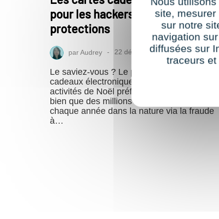
Nous utilisons
pour les hackers ? Risques et
site, mesure
sur notre si
protections
navigation sur
diffusées sur I
par
Audrey
22 décembre 2025
traceurs et
Le saviez-vous ? Le piratage des cartes
cadeaux électroniques fait partie des
activités de Noël préférées des hackers ! Si
bien que des millions d’euros s’évanouisse
chaque année dans la nature via la fraude
à…