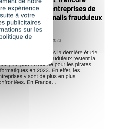
nement de notre
ossible pour les entreprises de
re expérience
suite à votre
e protéger des emails frauduleux
s publicitaires
rmations sur les
politique de
par
Audrey
15 mars 2023
e saviez-vous ? D’après la dernière étude
imecast, les emails frauduleux restent la
rincipale porte d’entrée pour les pirates
nformatiques en 2023. En effet, les
ntreprises y sont de plus en plus
onfrontées. En France…