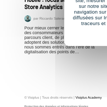
site, mesure
Store Analytics
sur notre si
navigation sur
diffusées sur I
par
Riccardo Salerano
5 mars 2019
traceurs et
Pour mieux cerner les nouvelles habitudes
des consommateurs et optimiser leur
parcours client, de plus en plus d’enseigne
adoptent des solutions In-Store Analytics :
nous sommes entrés dans l’ère de la
digitalisation des points de…
© Visiplus | Tous droits réservés |
Visiplus Academy
Protection des données et informations légales