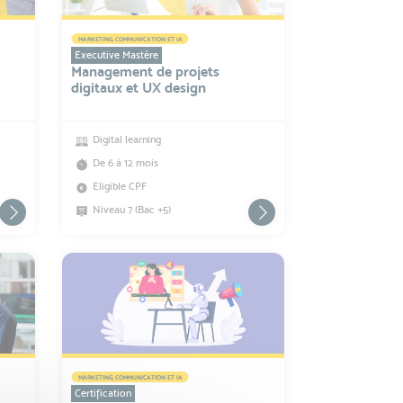
MARKETING, COMMUNICATION ET IA
Executive Mastère
Management de projets
digitaux et UX design
Digital learning
De 6 à 12 mois
Eligible CPF
Niveau 7 (Bac +5)
MARKETING, COMMUNICATION ET IA
Certification