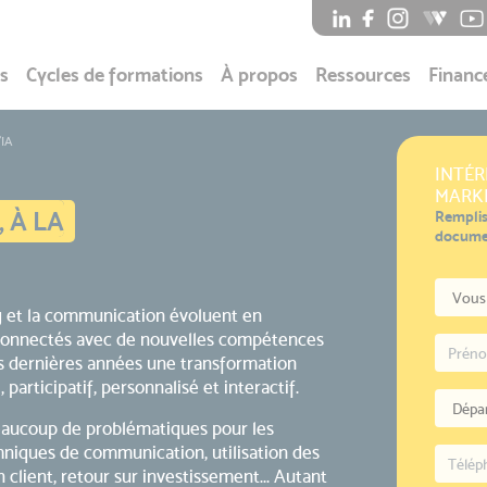
s
Cycles de formations
À propos
Ressources
Financ
'IA
INTÉR
MARKE
 À LA
Remplis
documen
ing et la communication évoluent en
connectés avec de nouvelles compétences
es dernières années une transformation
 participatif, personnalisé et interactif.
eaucoup de problématiques pour les
chniques de communication, utilisation des
 client, retour sur investissement... Autant