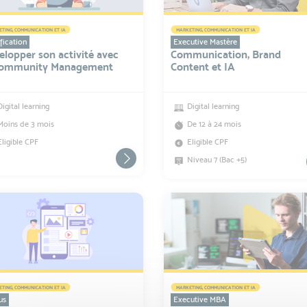
TING, COMMUNICATION ET IA
MARKETING, COMMUNICATION ET IA
fication
Executive Mastère
elopper son activité avec
Communication, Brand
Community Management
Content et IA
Digital learning
Digital learning
Moins de 3 mois
De 12 à 24 mois
Eligible CPF
Eligible CPF
Niveau 7 (Bac +5)
TING, COMMUNICATION ET IA
MARKETING, COMMUNICATION ET IA
us
Executive MBA