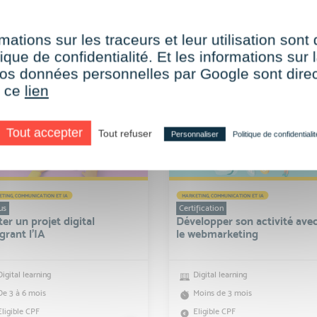
Digital learning
Digital learning
De 3 à 6 mois
De 6 à 12 mois
mations sur les traceurs et leur utilisation sont
Eligible CPF
Eligible CPF
ique de confidentialité. Et les informations sur l
Niveau 5 (Bac +2)
e vos données personnelles par Google sont dir
r ce
lien
Tout accepter
Tout refuser
Personnaliser
Politique de confidentialit
TING, COMMUNICATION ET IA
MARKETING, COMMUNICATION ET IA
us
Certification
ter un projet digital
Développer son activité ave
grant l'IA
le webmarketing
Digital learning
Digital learning
De 3 à 6 mois
Moins de 3 mois
Eligible CPF
Eligible CPF