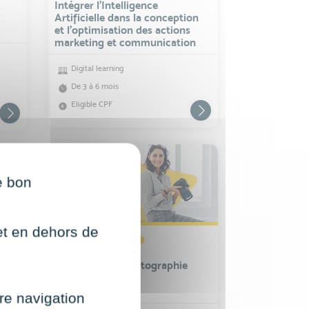
Intégrer l’Intelligence
Artificielle dans la conception
et l’optimisation des actions
marketing et communication
Digital learning
De 3 à 6 mois
Eligible CPF
e bon
net en dehors de
MARKETING, COMMUNICATION ET IA
Certification
Photoshop et Photographie
re navigation