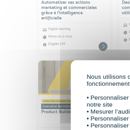
Automatiser ses actions
Des
marketing et commerciales
con
grâce à l’intelligence
util
artificielle
Digital learning
Moins de 3 mois
Eligible CPF
Nous utilisons 
fonctionnement 
• Personnaliser
MARKETING, COMMUNICATION ET IA
MARKE
notre site
Executive Bachelor
Curs
• Mesurer l’audi
Product Builder No Code et IA
Com
gén
• Personnaliser
• Personnaliser