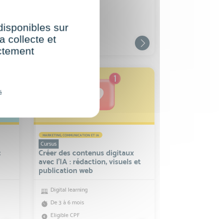
Digital learning
Moins de 3 mois
 disponibles sur
Eligible CPF
a collecte et
ectement
é
MARKETING, COMMUNICATION ET IA
Cursus
c
Créer des contenus digitaux
avec l'IA : rédaction, visuels et
publication web
Digital learning
De 3 à 6 mois
Eligible CPF