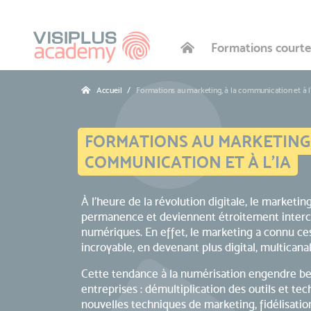
Formations courte
Accueil
Formations au marketing, à la communication et à l
FORMATIONS AU MARKETING,
COMMUNICATION ET À L'IA
À l’heure de la révolution digitale, le market
permanence et deviennent étroitement inter
numériques. En effet, le marketing a connu c
incroyable, en devenant plus digital, multicanal,
Cette tendance à la numérisation engendre b
entreprises : démultiplication des outils et te
nouvelles techniques de marketing, fidélisation