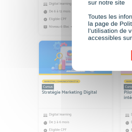
sur notre site
Digital learning
De 6 à 12 mois
Toutes les infor
Eligible CPF
la page de Polit
Niveau 6 (Bac +3)
l’utilisation d
accessibles su
MARKETING, COMMUNICATION ET IA
MARKE
Cursus
Curs
Stratégie Marketing Digital
Pilo
inté
Digital learning
De 3 à 6 mois
Eligible CPF