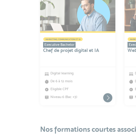
MARKETING, COMMUNICATION ET IA
MARKE
Executive Bachelor
Exec
Chef de projet digital et IA
Web
Digital learning
De 6 à 12 mois
Eligible CPF
Niveau 6 (Bac +3)
Nos formations courtes assoc