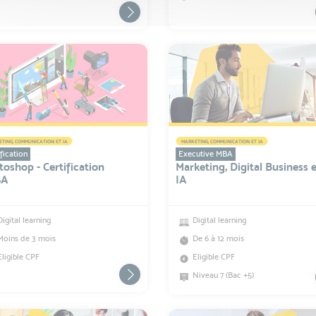
TING, COMMUNICATION ET IA
MARKETING, COMMUNICATION ET IA
fication
Executive MBA
oshop - Certification
Marketing, Digital Business 
SA
IA
Digital learning
Digital learning
Moins de 3 mois
De 6 à 12 mois
Eligible CPF
Eligible CPF
Niveau 7 (Bac +5)