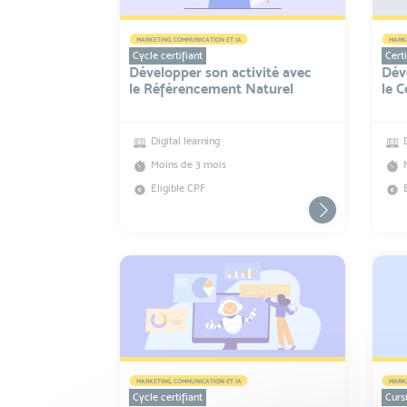
MARKETING, COMMUNICATION ET IA
MARKE
Cycle certifiant
Certi
Développer son activité avec
Dév
le Référencement Naturel
le 
Digital learning
Moins de 3 mois
Eligible CPF
MARKETING, COMMUNICATION ET IA
MARKE
Cycle certifiant
Curs