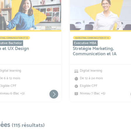
TING, COMMUNICATION ET IA
MARKETING, COMMUNICATION ET IA
utive Bachelor
Executive MBA
 et UX Design
Stratégie Marketing,
Communication et IA
Digital learning
Digital learning
De 6 à 12 mois
De 12 à 24 mois
Eligible CPF
Eligible CPF
Niveau 6 (Bac +3)
Niveau 7 (Bac +5)
iées
(115 résultats)