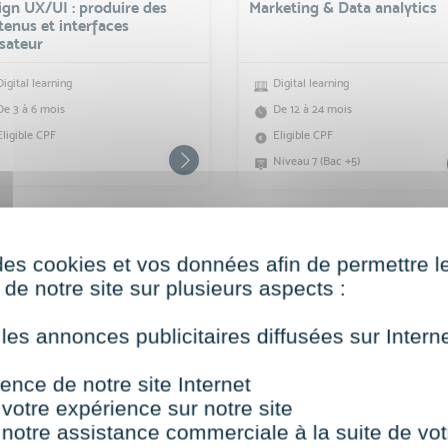
ign UX/UI : produire des
Marketing & Data analytics
tenus et interfaces
isateur
Digital learning
Digital learning
De 3 à 6 mois
De 12 à 24 mois
Eligible CPF
Eligible CPF
Niveau 7 (Bac +5)
des cookies et vos données afin de permettre l
de notre site sur plusieurs aspects :
 les annonces publicitaires diffusées sur Inter
TING, COMMUNICATION ET IA
MARKETING, COMMUNICATION ET IA
us
Titre Certifié
ence de notre site Internet
munity management et
Communication visuelle et
ération de leads
marketing digital
 votre expérience sur notre site
 notre assistance commerciale à la suite de vot