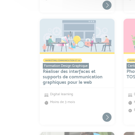
MARKETING, COMMUNICATION ET IA
MARKE
Formation Design Graphique
Certi
Réaliser des interfaces et
Phot
supports de communication
TO
graphiques pour le web
Digital learning
Moins de 3 mois