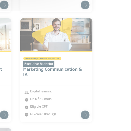
MARKETING, COMMUNICATION ET IA
Executive Bachelor
et
Marketing Communication &
IA
Digital learning
De 6 à 12 mois
Eligible CPF
Niveau 6 (Bac +3)