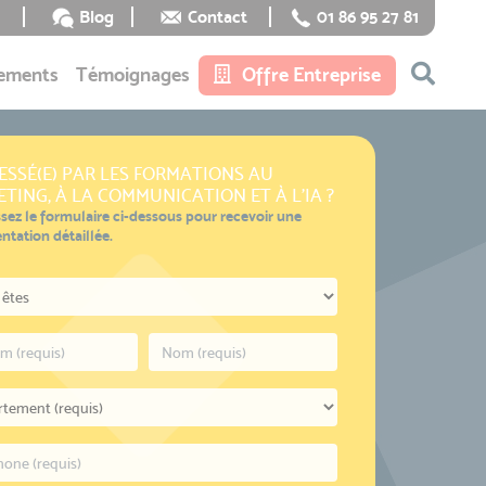
Blog
Contact
01 86 95 27 81
ements
Témoignages
Offre Entreprise
ESSÉ(E) PAR LES FORMATIONS AU
TING, À LA COMMUNICATION ET À L'IA ?
sez le formulaire ci-dessous pour recevoir une
tation détaillée.