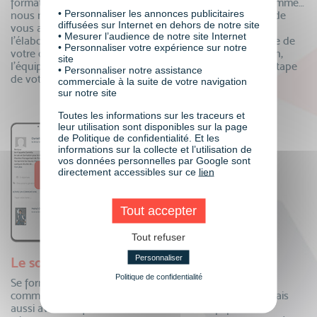
formateurs, mentors individuels, responsable de programme…
• Personnaliser les annonces publicitaires
nous mettons à votre disposition tous nos experts afin de
diffusées sur Internet en dehors de notre site
vous accompagner dans votre projet de formation ! De
• Mesurer l’audience de notre site Internet
l’élaboration de votre dossier de financement à la remise de
• Personnaliser votre expérience sur notre
votre certificat, en passant par le suivi de votre formation,
site
l’équipe VISIPLUS academy est là pour vous à chaque étape
• Personnaliser notre assistance
de votre parcours.
commerciale à la suite de votre navigation
sur notre site
Toutes les informations sur les traceurs et
leur utilisation sont disponibles sur la page
de Politique de confidentialité. Et les
informations sur la collecte et l’utilisation de
vos données personnelles par Google sont
directement accessibles sur ce
lien
Tout accepter
Tout refuser
Personnaliser
Le soutien de toute une communauté
Politique de confidentialité
Se former à distance oui, mais auprès de toute une
communauté ! Echangez au quotidien avec vos pairs, mais
aussi avec vos formateurs et toute notre équipe