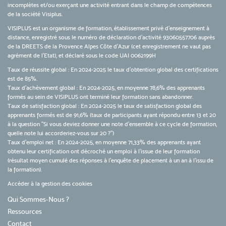
incomplètes et/ou exerçant une activité entrant dans le champ de compétences
de la société Visiplus.
VISIPLUS est un organisme de formation, établissement privé d’enseignement à
distance, enregistré sous le numéro de déclaration d’activité 93060557706 auprès
de la DREETS de la Provence Alpes Côte d’Azur (cet enregistrement ne vaut pas
agrément de l’Etat), et déclaré sous le code UAI 0062199H
Taux de réussite global : En 2024-2025 le taux d'obtention global des certifications
est de 85%.
Taux d’achèvement global : En 2024-2025, en moyenne 78,6% des apprenants
formés au sein de VISIPLUS ont terminé leur formation sans abandonner.
Taux de satisfaction global : En 2024-2025 le taux de satisfaction global des
apprenants formés est de 91,6% (taux de participants ayant répondu entre 13 et 20
à la question "Si vous deviez donner une note d’ensemble à ce cycle de formation,
quelle note lui accorderiez-vous sur 20 ?")
Taux d’emploi net : En 2024-2025, en moyenne 71,33% des apprenants ayant
obtenu leur certification ont décroché un emploi à l'issue de leur formation
(résultat moyen cumulé des réponses à l'enquête de placement à un an à l'issu de
la formation).
Accéder à la gestion des cookies
Qui Sommes-Nous ?
Ressources
Contact