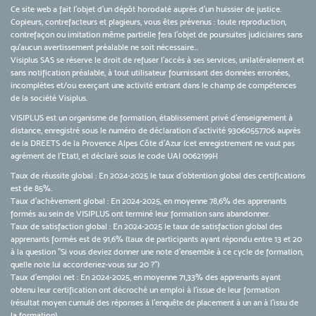
Ce site web a fait l'objet d'un dépôt horodaté auprès d'un huissier de justice.
Copieurs, contrefacteurs et plagieurs, vous êtes prévenus : toute reproduction,
contrefaçon ou imitation même partielle fera l'objet de poursuites judiciaires sans
qu’aucun avertissement préalable ne soit nécessaire...
Visiplus SAS se réserve le droit de refuser l'accès à ses services, unilatéralement et
sans notification préalable, à tout utilisateur fournissant des données erronées,
incomplètes et/ou exerçant une activité entrant dans le champ de compétences
de la société Visiplus.
VISIPLUS est un organisme de formation, établissement privé d’enseignement à
distance, enregistré sous le numéro de déclaration d’activité 93060557706 auprès
de la DREETS de la Provence Alpes Côte d’Azur (cet enregistrement ne vaut pas
agrément de l’Etat), et déclaré sous le code UAI 0062199H
Taux de réussite global : En 2024-2025 le taux d'obtention global des certifications
est de 85%.
Taux d’achèvement global : En 2024-2025, en moyenne 78,6% des apprenants
formés au sein de VISIPLUS ont terminé leur formation sans abandonner.
Taux de satisfaction global : En 2024-2025 le taux de satisfaction global des
apprenants formés est de 91,6% (taux de participants ayant répondu entre 13 et 20
à la question "Si vous deviez donner une note d’ensemble à ce cycle de formation,
quelle note lui accorderiez-vous sur 20 ?")
Taux d’emploi net : En 2024-2025, en moyenne 71,33% des apprenants ayant
obtenu leur certification ont décroché un emploi à l'issue de leur formation
(résultat moyen cumulé des réponses à l'enquête de placement à un an à l'issu de
la formation).