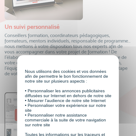
Un suivi personnalisé
Conseillers formation, coordinateurs pédagogiques,
formateurs, mentors individuels, responsable de programme…
nous mettons à votre disposition tous nos experts afin de
vous accompagner dans votre projet de formation ! De
l’élaboration de votre dossier de financement à la remise de
votre certificat, en passant par le suivi de votre formation,
l’équipe VISIPLUS academy est là pour vous à chaque étape
Nous utilisons des cookies et vos données
de votre parcours.
afin de permettre le bon fonctionnement de
notre site sur plusieurs aspects :
• Personnaliser les annonces publicitaires
diffusées sur Internet en dehors de notre site
• Mesurer l’audience de notre site Internet
• Personnaliser votre expérience sur notre
site
• Personnaliser notre assistance
commerciale à la suite de votre navigation
sur notre site
Toutes les informations sur les traceurs et