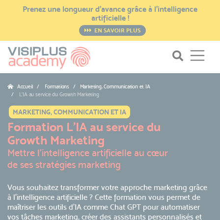
Prenez une longueur d’avance grâce à l’intelligence
artificielle !
EN SAVOIR PLUS
Accueil
Formations / Marketing, Communication et IA
L’IA au service du Growth Marketing
MARKETING, COMMUNICATION ET IA
Formation L’IA au service du
Growth Marketing
Mettre l'intelligence artificielle au cœur
de ses stratégies marketing
Vous souhaitez transformer votre approche marketing grâce
à l’intelligence artificielle ? Cette formation vous permet de
maîtriser les outils d’IA comme Chat GPT pour automatiser
vos tâches marketing, créer des assistants personnalisés et