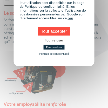
leur utilisation sont disponibles sur la page
de Politique de confidentialité. Et les
informations sur la collecte et l’utilisation de
Le soutien de toute une communauté
vos données personnelles par Google sont
directement accessibles sur ce
lien
Se former à distance oui, mais auprès de toute une
communauté ! Echangez au quotidien avec vos pairs, mais
aussi avec vos formateurs et toute notre équipe
Tout accepter
pédagogique. Questions, partage de connaissances, tips à
échanger…la communauté VISIPLUS academy n’est toujours
Tout refuser
qu’à un clic pour partager !
Personnaliser
Politique de confidentialité
Votre employabilité renforcée