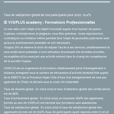
Taux de satisfaction global de nos participants pour 2022 : 91,4%
© VISIPLUS academy : Formations Professionnelles
Ce site web a fait l'objet d'un dépôt horodaté auprès d'un huissier de justice.
Copieurs, contrefacteurs et plagieurs, vous êtes prévenus : toute reproduction,
contrefaçon ou imitation même partielle fera l'objet de poursuites judiciaires sans
qu’aucun avertissement préalable ne soit nécessaire...
Visiplus SAS se réserve le droit de refuser l'accès à ses services, unilatéralement et
sans notification préalable, à tout utilisateur fournissant des données erronées,
incomplètes et/ou exerçant une activité entrant dans le champ de compétences
de la société Visiplus.
VISIPLUS est un organisme de formation, établissement privé d’enseignement à
distance, enregistré sous le numéro de déclaration d’activité 93060557706 auprès
de la DREETS de la Provence Alpes Côte d’Azur (cet enregistrement ne vaut pas
agrément de l’Etat), et déclaré sous le code UAI 0062199H
Taux de réussite global : En 2024-2025 le taux d'obtention global des certifications
est de 85%.
Taux d’achèvement global : En 2024-2025, en moyenne 78,6% des apprenants
formés au sein de VISIPLUS ont terminé leur formation sans abandonner.
Taux de satisfaction global : En 2024-2025 le taux de satisfaction global des
apprenants formés est de 91,6% (taux de participants ayant répondu entre 13 et 20