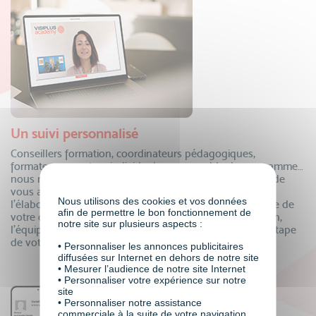
Un suivi personnalisé
Conseillers formation, coordinateurs pédagogiques,
formateurs, mentors individuels, responsable de programme…
nous mettons à votre disposition tous nos experts afin de
vous accompagner dans votre projet de formation ! De
Nous utilisons des cookies et vos données
l’élaboration de votre dossier de financement à la remise de
afin de permettre le bon fonctionnement de
votre certificat, en passant par le suivi de votre formation,
notre site sur plusieurs aspects :
l’équipe VISIPLUS academy est là pour vous à chaque étape
de votre parcours.
• Personnaliser les annonces publicitaires
diffusées sur Internet en dehors de notre site
• Mesurer l’audience de notre site Internet
• Personnaliser votre expérience sur notre
site
• Personnaliser notre assistance
commerciale à la suite de votre navigation