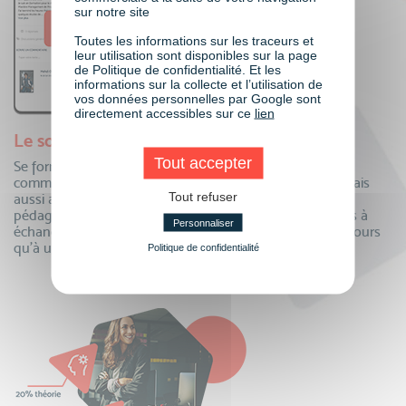
sur notre site
Toutes les informations sur les traceurs et
leur utilisation sont disponibles sur la page
de Politique de confidentialité. Et les
informations sur la collecte et l’utilisation de
vos données personnelles par Google sont
directement accessibles sur ce
lien
Le soutien de toute une communauté
Tout accepter
Se former à distance oui, mais auprès de toute une
communauté ! Echangez au quotidien avec vos pairs, mais
Tout refuser
aussi avec vos formateurs et toute notre équipe
pédagogique. Questions, partage de connaissances, tips à
Personnaliser
échanger…la communauté VISIPLUS academy n’est toujours
qu’à un clic pour partager !
Politique de confidentialité