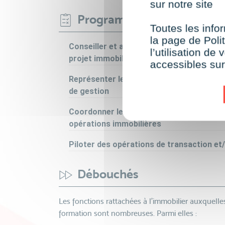
sur notre site
Programme
Toutes les infor
la page de Polit
Conseiller et accompagner des clients pa
l’utilisation d
projet immobilier durable
accessibles su
Représenter les intérêts d’un mandant ou 
de gestion
Coordonner les relations pluridisciplinai
opérations immobilières
Piloter des opérations de transaction et
Débouchés
Les fonctions rattachées à l'immobilier auxquelle
formation sont nombreuses. Parmi elles :