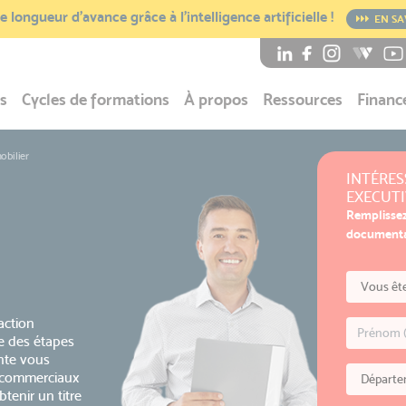
 longueur d’avance grâce à l’intelligence artificielle !
EN SA
s
Cycles de formations
À propos
Ressources
Financ
obilier
INTÉRES
EXECUTI
Remplissez
documentat
action
le des étapes
nte vous
, commerciaux
tenir un titre