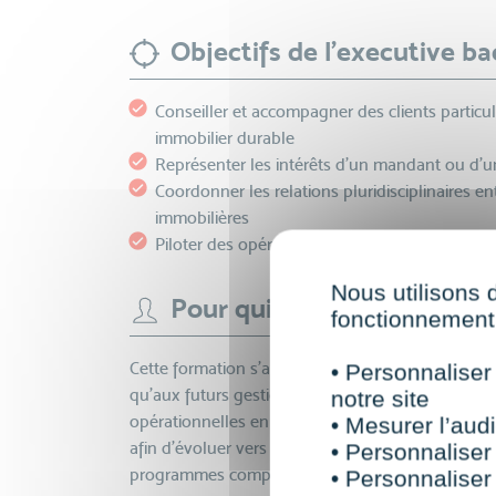
Objectifs de l'executive b
Conseiller et accompagner des clients particu
immobilier durable
Représenter les intérêts d'un mandant ou d'un
Coordonner les relations pluridisciplinaires e
immobilières
Piloter des opérations de transaction et/ ou 
Nous utilisons 
Pour qui ?
fonctionnement 
Cette formation s’adresse aux professionnels en r
• Personnaliser
qu’aux futurs gestionnaires d’actifs souhaitant 
notre site
opérationnelles en conception, gestion juridique, 
• Mesurer l’audi
afin d’évoluer vers des fonctions à responsabil
• Personnaliser
programmes complexes.
• Personnaliser