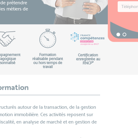
e de prétendre
 des métiers de
mpagnement
Formation
Certification
agogique
réalisable pendant
enregistrée au
sonnalisé
ou hors temps de
RNCP*
travail
formation
ucturés autour de la transaction, de la gestion
omotion immobilière. Ces activités reposent sur
iscalité, en analyse de marché et en gestion de