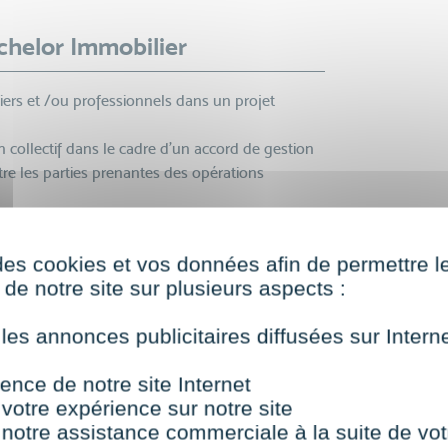
achelor Immobilier
liers et /ou professionnels dans un projet
 collectif dans le cadre d'un accord de gestion
ntre les parties prenantes des opérations
de promotion immobilière
des cookies et vos données afin de permettre l
de notre site sur plusieurs aspects :
econversion, aux conseillers immobiliers ainsi
 les annonces publicitaires diffusées sur Inter
acquérir ou renforcer des compétences
valorisation et pilotage de projets immobiliers,
ence de notre site Internet
ité dans le management de patrimoines ou de
 votre expérience sur notre site
 notre assistance commerciale à la suite de vot