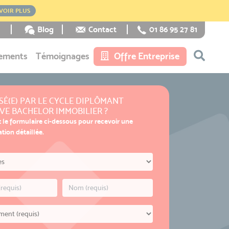
VOIR PLUS
Blog
Contact
01 86 95 27 81
ements
Témoignages
Offre Entreprise
SÉ(E) PAR LE CYCLE DIPLÔMANT
VE BACHELOR IMMOBILIER ?
 le formulaire ci-dessous pour recevoir une
ion détaillée.