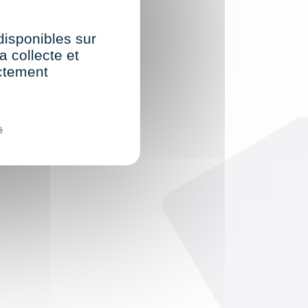
 disponibles sur
a collecte et
ectement
é