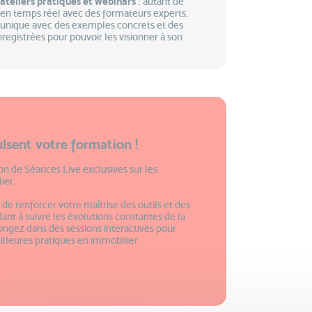
, ateliers pratiques et webinars
: autant de
en temps réel avec des formateurs experts.
 unique avec des exemples concrets et des
nregistrées pour pouvoir les visionner à son
lsent votre formation !
ion de Séances Live exclusives sur les
ier.
de renforcer votre maîtrise des outils et des
dant à suivre les évolutions constantes de la
ongez dans des sessions interactives pour
illeures pratiques en immobilier.