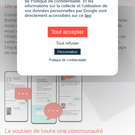
de Politique de confidentialité. Et les
Un suivi personnalisé
informations sur la collecte et l’utilisation de
vos données personnelles par Google sont
Conseillers formation, coordinateurs pédagogiques,
directement accessibles sur ce
lien
formateurs, mentors individuels, responsable de programme…
nous mettons à votre disposition tous nos experts afin de
vous accompagner dans votre projet de formation ! De
Tout accepter
l’élaboration de votre dossier de financement à la remise de
votre certificat, en passant par le suivi de votre formation,
Tout refuser
l’équipe VISIPLUS academy est là pour vous à chaque étape
de votre parcours.
Personnaliser
Politique de confidentialité
Le soutien de toute une communauté