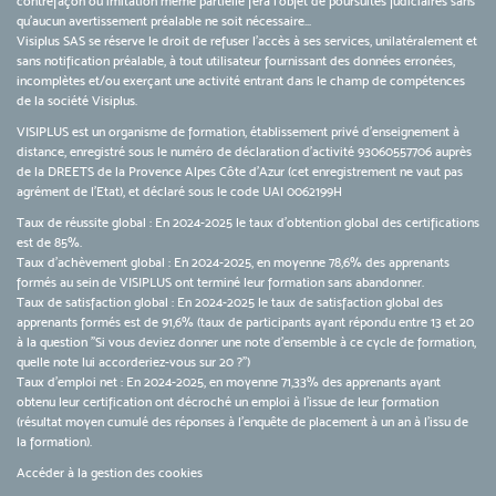
contrefaçon ou imitation même partielle fera l'objet de poursuites judiciaires sans
qu’aucun avertissement préalable ne soit nécessaire...
Visiplus SAS se réserve le droit de refuser l'accès à ses services, unilatéralement et
sans notification préalable, à tout utilisateur fournissant des données erronées,
incomplètes et/ou exerçant une activité entrant dans le champ de compétences
de la société Visiplus.
VISIPLUS est un organisme de formation, établissement privé d’enseignement à
distance, enregistré sous le numéro de déclaration d’activité 93060557706 auprès
de la DREETS de la Provence Alpes Côte d’Azur (cet enregistrement ne vaut pas
agrément de l’Etat), et déclaré sous le code UAI 0062199H
Taux de réussite global : En 2024-2025 le taux d'obtention global des certifications
est de 85%.
Taux d’achèvement global : En 2024-2025, en moyenne 78,6% des apprenants
formés au sein de VISIPLUS ont terminé leur formation sans abandonner.
Taux de satisfaction global : En 2024-2025 le taux de satisfaction global des
apprenants formés est de 91,6% (taux de participants ayant répondu entre 13 et 20
à la question "Si vous deviez donner une note d’ensemble à ce cycle de formation,
quelle note lui accorderiez-vous sur 20 ?")
Taux d’emploi net : En 2024-2025, en moyenne 71,33% des apprenants ayant
obtenu leur certification ont décroché un emploi à l'issue de leur formation
(résultat moyen cumulé des réponses à l'enquête de placement à un an à l'issu de
la formation).
Accéder à la gestion des cookies