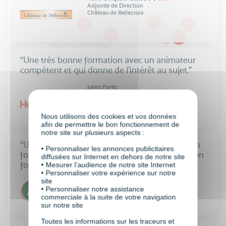
Adjointe de Direction
Château de Bellecroix
“Une très bonne formation avec un animateur
compétent et qui donne de l’intérêt au sujet.”
Julien Porte,
LYON
Chargé de Support
HomeServe
Nous utilisons des cookies et vos données
afin de permettre le bon fonctionnement de
notre site sur plusieurs aspects :
“Une formation dense et enrichissante, avec un
• Personnaliser les annonces publicitaires
formateur très qualifié. La richesse des sujets en
diffusées sur Internet en dehors de notre site
font une formation ultra-complète. ”
• Mesurer l’audience de notre site Internet
• Personnaliser votre expérience sur notre
site
Radia Guillorel,
MARSEILLE
• Personnaliser notre assistance
Responsable programme de fidélisation
PMU
commerciale à la suite de votre navigation
sur notre site
Toutes les informations sur les traceurs et