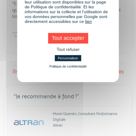
leur utilisation sont disponibles sur la page
“Formation très pratique, on sait exactement
de Politique de confidentialité. Et les
quoi mettre en place à l’issue de la formation et
informations sur la collecte et l’utilisation de
surtout comment !”
vos données personnelles par Google sont
directement accessibles sur ce
lien
Aude Guillorel,
SOPHIA-ANTIPOLIS
Responsable Web
Villages Clubs du Soleil
Tout accepter
Tout refuser
Personnaliser
Politique de confidentialité
Ils témoignent de leurs formations courtes
“Je recommande à fond !”
Morel Quentin, Consultant Performance
Digitale
Altran