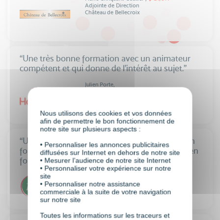
Adjointe de Direction
Château de Bellecroix
“Une très bonne formation avec un animateur
compétent et qui donne de l’intérêt au sujet.”
Julien Porte,
LYON
Chargé de Support
HomeServe
Nous utilisons des cookies et vos données
afin de permettre le bon fonctionnement de
notre site sur plusieurs aspects :
“Une formation dense et enrichissante, avec un
• Personnaliser les annonces publicitaires
formateur très qualifié. La richesse des sujets en
diffusées sur Internet en dehors de notre site
font une formation ultra-complète. ”
• Mesurer l’audience de notre site Internet
• Personnaliser votre expérience sur notre
site
Radia Guillorel,
MARSEILLE
• Personnaliser notre assistance
Responsable programme de fidélisation
PMU
commerciale à la suite de votre navigation
sur notre site
Toutes les informations sur les traceurs et