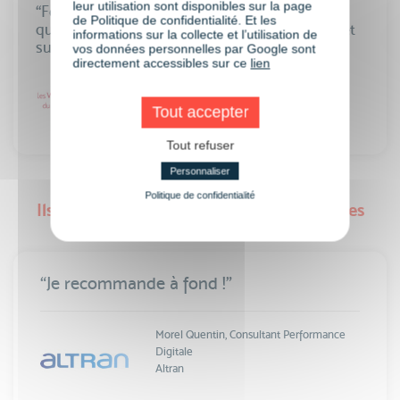
leur utilisation sont disponibles sur la page
“Formation très pratique, on sait exactement
de Politique de confidentialité. Et les
quoi mettre en place à l’issue de la formation et
informations sur la collecte et l’utilisation de
surtout comment !”
vos données personnelles par Google sont
directement accessibles sur ce
lien
Aude Guillorel,
SOPHIA-ANTIPOLIS
Responsable Web
Villages Clubs du Soleil
Tout accepter
Tout refuser
Personnaliser
Politique de confidentialité
Ils témoignent de leurs formations courtes
“Je recommande à fond !”
Morel Quentin, Consultant Performance
Digitale
Altran