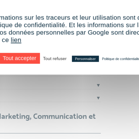
▼
mations sur les traceurs et leur utilisation sont
▼
ique de confidentialité. Et les informations sur l
e vos données personnelles par Google sont dir
▼
r ce
lien
▼
Tout accepter
Tout refuser
▼
Personnaliser
Politique de confidentialit
▼
▼
▼
Marketing, Communication et