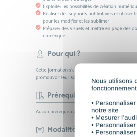
Exploiter les possibilités de création numér
Réaliser des supports publicitaires et utiliser 
pour les modifier et les sublimer
Préparer des visuels et mettre en page des d
numérique
Pour qui ?
Cette formation s’adresse aux personnes qui sou
promouvoir leur activité en ligne.
Nous utilisons 
fonctionnement 
Prérequis
• Personnaliser
notre site
Aucun prérequis demandé, cette formation est ac
• Mesurer l’audi
• Personnaliser
Modalités et délais d'accès
• Personnaliser