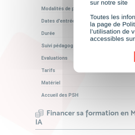
sur notre site
Modalités de positionnement
Toutes les infor
Dates d'entrée en formation
la page de Polit
l’utilisation d
Durée
accessibles su
Suivi pédagogique
Evaluations
Tarifs
Matériel
Accueil des PSH
Financer sa formation en 
IA