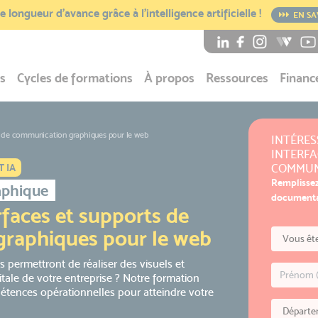
 longueur d’avance grâce à l’intelligence artificielle !
EN SA
s
Cycles de formations
À propos
Ressources
Financ
s de communication graphiques pour le web
INTÉRES
INTERFA
COMMUN
 IA
Remplissez
aphique
documentat
rfaces et supports de
raphiques pour le web
us permettront de réaliser des visuels et
tale de votre entreprise ? Notre formation
étences opérationnelles pour atteindre votre