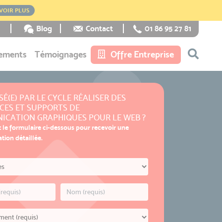
VOIR PLUS
Blog
Contact
01 86 95 27 81
ements
Témoignages
Offre Entreprise
SÉ(E) PAR LE CYCLE RÉALISER DES
CES ET SUPPORTS DE
ICATION GRAPHIQUES POUR LE WEB ?
 le formulaire ci-dessous pour recevoir une
ion détaillée.