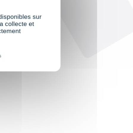
 disponibles sur
a collecte et
ectement
é