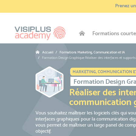
Prenez une
Formations courte
Accueil
Formations Marketing, Communication et IA
Formation Design Graphique Réaliser des interfaces et support
MARKETING, COMMUNICATION ET
Formation Design Gr
Réaliser des inte
communication g
Vous souhaitez maîtriser les logiciels clés qui vo
interfaces graphiques pour la communication digi
vous permet de maîtriser un large panel de comp
objectif.