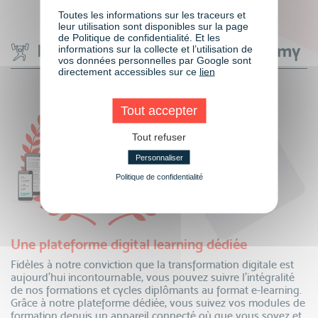
Toutes les informations sur les traceurs et
leur utilisation sont disponibles sur la page
de Politique de confidentialité. Et les
Les avantages VISIPLUS academy
informations sur la collecte et l’utilisation de
vos données personnelles par Google sont
directement accessibles sur ce
lien
Tout accepter
Tout refuser
Personnaliser
Politique de confidentialité
Une plateforme digital learning dédiée
Fidèles à notre conviction que la transformation digitale est
aujourd’hui incontournable, vous pouvez suivre l’intégralité
de nos formations et cycles diplômants au format e-learning.
Grâce à notre plateforme dédiée, vous suivez vos modules de
formation depuis un appareil connecté où que vous soyez et