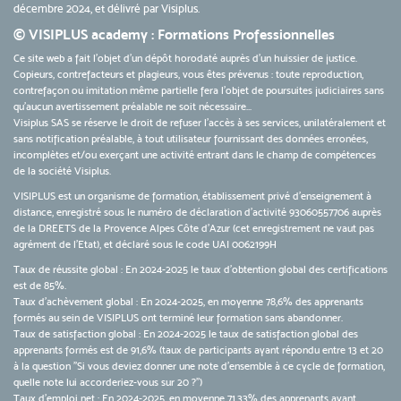
décembre 2024, et délivré par Visiplus.
© VISIPLUS academy : Formations Professionnelles
Ce site web a fait l'objet d'un dépôt horodaté auprès d'un huissier de justice.
Copieurs, contrefacteurs et plagieurs, vous êtes prévenus : toute reproduction,
contrefaçon ou imitation même partielle fera l'objet de poursuites judiciaires sans
qu’aucun avertissement préalable ne soit nécessaire...
Visiplus SAS se réserve le droit de refuser l'accès à ses services, unilatéralement et
sans notification préalable, à tout utilisateur fournissant des données erronées,
incomplètes et/ou exerçant une activité entrant dans le champ de compétences
de la société Visiplus.
VISIPLUS est un organisme de formation, établissement privé d’enseignement à
distance, enregistré sous le numéro de déclaration d’activité 93060557706 auprès
de la DREETS de la Provence Alpes Côte d’Azur (cet enregistrement ne vaut pas
agrément de l’Etat), et déclaré sous le code UAI 0062199H
Taux de réussite global : En 2024-2025 le taux d'obtention global des certifications
est de 85%.
Taux d’achèvement global : En 2024-2025, en moyenne 78,6% des apprenants
formés au sein de VISIPLUS ont terminé leur formation sans abandonner.
Taux de satisfaction global : En 2024-2025 le taux de satisfaction global des
apprenants formés est de 91,6% (taux de participants ayant répondu entre 13 et 20
à la question "Si vous deviez donner une note d’ensemble à ce cycle de formation,
quelle note lui accorderiez-vous sur 20 ?")
Taux d’emploi net : En 2024-2025, en moyenne 71,33% des apprenants ayant