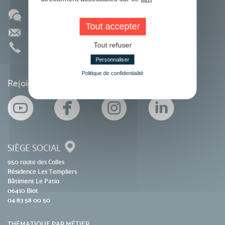
Blog
Tout accepter
Contact
Tout refuser
01 86 95 27 81
Personnaliser
Politique de confidentialité
Rejoignez-nous sur les réseaux sociaux
SIÈGE SOCIAL
950 route des Colles
Résidence Les Templiers
Bâtiment Le Patio
06410 Biot
04 83 58 00 50
THÉMATIQUE PAR MÉTIER