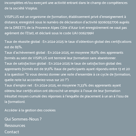
incomplètes et/ou exerçant une activité entrant dans le champ de compétences
de la société Visiplus.
VISIPLUS est un organisme de formation, établissement privé d’enseignement à
distance, enregistré sous le numéro de déclaration d’activité 93060557706 auprès
de la DREETS de la Provence Alpes Côte d’Azur (cet enregistrement ne vaut pas
agrément de l’Etat), et déclaré sous le code UAI 0062199H
Taux de réussite global : En 2024-2025 le taux d'obtention global des certifications
est de 85%.
Taux d’achèvement global : En 2024-2025, en moyenne 78,6% des apprenants
formés au sein de VISIPLUS ont terminé leur formation sans abandonner.
Taux de satisfaction global : En 2024-2025 le taux de satisfaction global des
apprenants formés est de 91,6% (taux de participants ayant répondu entre 13 et 20
à la question "Si vous deviez donner une note d’ensemble à ce cycle de formation,
quelle note lui accorderiez-vous sur 20 ?")
Taux d’emploi net : En 2024-2025, en moyenne 71,33% des apprenants ayant
obtenu leur certification ont décroché un emploi à l'issue de leur formation
(résultat moyen cumulé des réponses à l'enquête de placement à un an à l'issu de
la formation).
Accéder à la gestion des cookies
Qui Sommes-Nous ?
Ressources
Contact