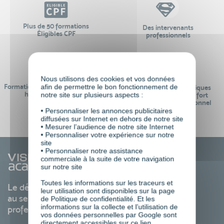
Plus de 50 formations
Des intervenants
Éligibles CPF
professionnels
Nous utilisons des cookies et vos données
afin de permettre le bon fonctionnement de
Formations réalisables pendant ou
Des contenus pédagogiques
hors temps de travail
notre site sur plusieurs aspects :
« de pointe » et en lien fort
avec le monde professionnel
• Personnaliser les annonces publicitaires
diffusées sur Internet en dehors de notre site
• Mesurer l’audience de notre site Internet
• Personnaliser votre expérience sur notre
site
• Personnaliser notre assistance
commerciale à la suite de votre navigation
sur notre site
Toutes les informations sur les traceurs et
Le développement des compétences
leur utilisation sont disponibles sur la page
au service de votre carrière
de Politique de confidentialité. Et les
informations sur la collecte et l’utilisation de
professionnelle
vos données personnelles par Google sont
directement accessibles sur ce
lien