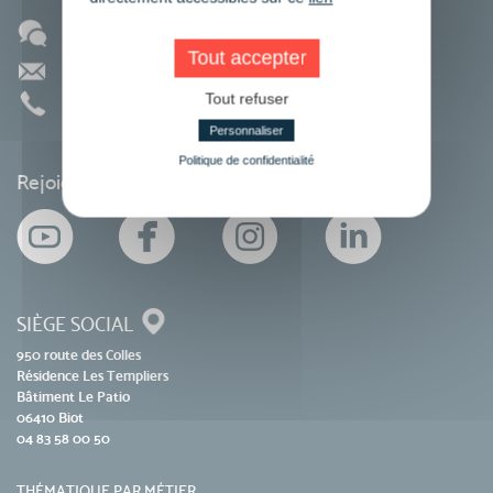
Blog
Tout accepter
Contact
Tout refuser
01 86 95 27 81
Personnaliser
Politique de confidentialité
Rejoignez-nous sur les réseaux sociaux
SIÈGE SOCIAL
950 route des Colles
Résidence Les Templiers
Bâtiment Le Patio
06410 Biot
04 83 58 00 50
THÉMATIQUE PAR MÉTIER