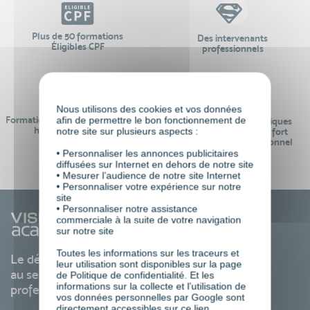
Plus de 50 formations
Des intervenants
Éligibles CPF
professionnels
Nous utilisons des cookies et vos données
afin de permettre le bon fonctionnement de
Formations réalisables pendant ou
Des contenus pédagogiques
hors temps de travail
notre site sur plusieurs aspects :
« de pointe » et en lien fort
avec le monde professionnel
• Personnaliser les annonces publicitaires
diffusées sur Internet en dehors de notre site
• Mesurer l’audience de notre site Internet
• Personnaliser votre expérience sur notre
site
• Personnaliser notre assistance
commerciale à la suite de votre navigation
sur notre site
Toutes les informations sur les traceurs et
Le développement des compétences
leur utilisation sont disponibles sur la page
au service de votre carrière
de Politique de confidentialité. Et les
informations sur la collecte et l’utilisation de
professionnelle
vos données personnelles par Google sont
directement accessibles sur ce
lien