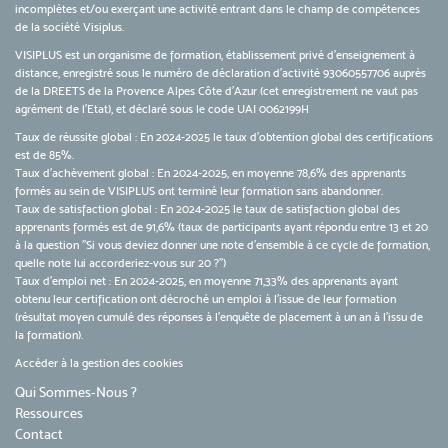
incomplètes et/ou exerçant une activité entrant dans le champ de compétences
de la société Visiplus.
VISIPLUS est un organisme de formation, établissement privé d’enseignement à
distance, enregistré sous le numéro de déclaration d’activité 93060557706 auprès
de la DREETS de la Provence Alpes Côte d’Azur (cet enregistrement ne vaut pas
agrément de l’Etat), et déclaré sous le code UAI 0062199H
Taux de réussite global : En 2024-2025 le taux d'obtention global des certifications
est de 85%.
Taux d’achèvement global : En 2024-2025, en moyenne 78,6% des apprenants
formés au sein de VISIPLUS ont terminé leur formation sans abandonner.
Taux de satisfaction global : En 2024-2025 le taux de satisfaction global des
apprenants formés est de 91,6% (taux de participants ayant répondu entre 13 et 20
à la question "Si vous deviez donner une note d’ensemble à ce cycle de formation,
quelle note lui accorderiez-vous sur 20 ?")
Taux d’emploi net : En 2024-2025, en moyenne 71,33% des apprenants ayant
obtenu leur certification ont décroché un emploi à l'issue de leur formation
(résultat moyen cumulé des réponses à l'enquête de placement à un an à l'issu de
la formation).
Accéder à la gestion des cookies
Qui Sommes-Nous ?
Ressources
Contact