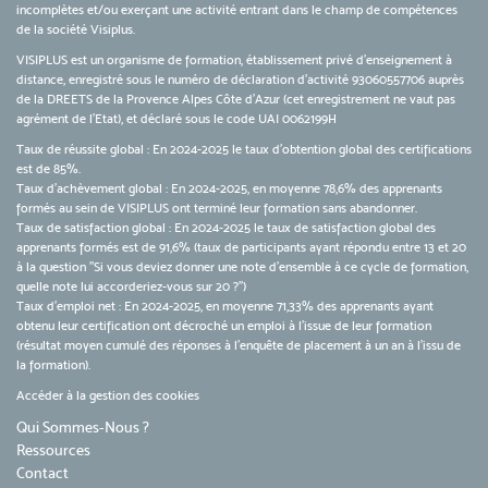
incomplètes et/ou exerçant une activité entrant dans le champ de compétences
de la société Visiplus.
VISIPLUS est un organisme de formation, établissement privé d’enseignement à
distance, enregistré sous le numéro de déclaration d’activité 93060557706 auprès
de la DREETS de la Provence Alpes Côte d’Azur (cet enregistrement ne vaut pas
agrément de l’Etat), et déclaré sous le code UAI 0062199H
Taux de réussite global : En 2024-2025 le taux d'obtention global des certifications
est de 85%.
Taux d’achèvement global : En 2024-2025, en moyenne 78,6% des apprenants
formés au sein de VISIPLUS ont terminé leur formation sans abandonner.
Taux de satisfaction global : En 2024-2025 le taux de satisfaction global des
apprenants formés est de 91,6% (taux de participants ayant répondu entre 13 et 20
à la question "Si vous deviez donner une note d’ensemble à ce cycle de formation,
quelle note lui accorderiez-vous sur 20 ?")
Taux d’emploi net : En 2024-2025, en moyenne 71,33% des apprenants ayant
obtenu leur certification ont décroché un emploi à l'issue de leur formation
(résultat moyen cumulé des réponses à l'enquête de placement à un an à l'issu de
la formation).
Accéder à la gestion des cookies
Qui Sommes-Nous ?
Ressources
Contact