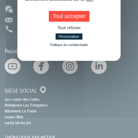
Blog
Tout accepter
Contact
Tout refuser
01 86 95 27 81
Personnaliser
Politique de confidentialité
Rejoignez-nous sur les réseaux sociaux
SIÈGE SOCIAL
950 route des Colles
Résidence Les Templiers
Bâtiment Le Patio
06410 Biot
04 83 58 00 50
THÉMATIQUE PAR MÉTIER