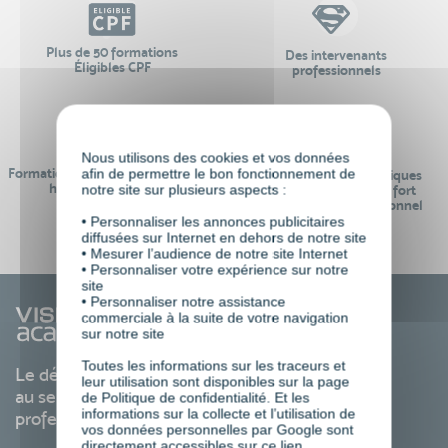
Plus de 50 formations
Des intervenants
Éligibles CPF
professionnels
Nous utilisons des cookies et vos données
afin de permettre le bon fonctionnement de
Formations réalisables pendant ou
Des contenus pédagogiques
hors temps de travail
notre site sur plusieurs aspects :
« de pointe » et en lien fort
avec le monde professionnel
• Personnaliser les annonces publicitaires
diffusées sur Internet en dehors de notre site
• Mesurer l’audience de notre site Internet
• Personnaliser votre expérience sur notre
site
• Personnaliser notre assistance
commerciale à la suite de votre navigation
sur notre site
Toutes les informations sur les traceurs et
Le développement des compétences
leur utilisation sont disponibles sur la page
au service de votre carrière
de Politique de confidentialité. Et les
informations sur la collecte et l’utilisation de
professionnelle
vos données personnelles par Google sont
directement accessibles sur ce
lien