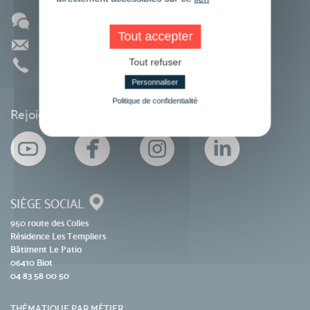
Blog
Tout accepter
Contact
Tout refuser
01 86 95 27 81
Personnaliser
Politique de confidentialité
Rejoignez-nous sur les réseaux sociaux
SIÈGE SOCIAL
950 route des Colles
Résidence Les Templiers
Bâtiment Le Patio
06410 Biot
04 83 58 00 50
THÉMATIQUE PAR MÉTIER