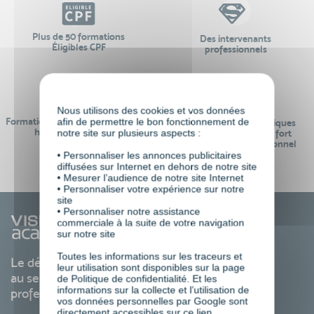
Plus de 50 formations
Des intervenants
Éligibles CPF
professionnels
Nous utilisons des cookies et vos données
afin de permettre le bon fonctionnement de
Formations réalisables pendant ou
Des contenus pédagogiques
hors temps de travail
notre site sur plusieurs aspects :
« de pointe » et en lien fort
avec le monde professionnel
• Personnaliser les annonces publicitaires
diffusées sur Internet en dehors de notre site
• Mesurer l’audience de notre site Internet
• Personnaliser votre expérience sur notre
site
• Personnaliser notre assistance
commerciale à la suite de votre navigation
sur notre site
Toutes les informations sur les traceurs et
Le développement des compétences
leur utilisation sont disponibles sur la page
au service de votre carrière
de Politique de confidentialité. Et les
informations sur la collecte et l’utilisation de
professionnelle
vos données personnelles par Google sont
directement accessibles sur ce
lien