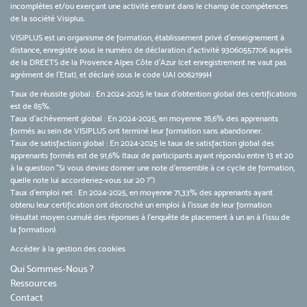
incomplètes et/ou exerçant une activité entrant dans le champ de compétences
de la société Visiplus.
VISIPLUS est un organisme de formation, établissement privé d’enseignement à
distance, enregistré sous le numéro de déclaration d’activité 93060557706 auprès
de la DREETS de la Provence Alpes Côte d’Azur (cet enregistrement ne vaut pas
agrément de l’Etat), et déclaré sous le code UAI 0062199H
Taux de réussite global : En 2024-2025 le taux d'obtention global des certifications
est de 85%.
Taux d’achèvement global : En 2024-2025, en moyenne 78,6% des apprenants
formés au sein de VISIPLUS ont terminé leur formation sans abandonner.
Taux de satisfaction global : En 2024-2025 le taux de satisfaction global des
apprenants formés est de 91,6% (taux de participants ayant répondu entre 13 et 20
à la question "Si vous deviez donner une note d’ensemble à ce cycle de formation,
quelle note lui accorderiez-vous sur 20 ?")
Taux d’emploi net : En 2024-2025, en moyenne 71,33% des apprenants ayant
obtenu leur certification ont décroché un emploi à l'issue de leur formation
(résultat moyen cumulé des réponses à l'enquête de placement à un an à l'issu de
la formation).
Accéder à la gestion des cookies
Qui Sommes-Nous ?
Ressources
Contact